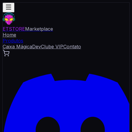
ET
STORE
Marketplace
Home
Produtos
Caixa Mágica
Dev
Clube VIP
Contato