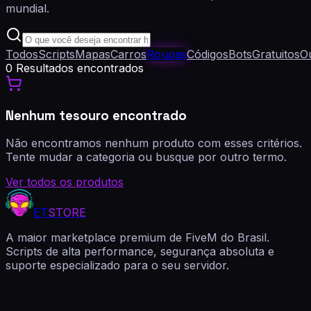
mundial.
Todos
Scripts
Mapas
Carros
Roupas
Códigos
Bots
Gratuitos
O
0
Resultados encontrados
Nenhum tesouro encontrado
Não encontramos nenhum produto com esses critérios.
Tente mudar a categoria ou busque por outro termo.
Ver todos os produtos
ET
STORE
A maior marketplace premium de FiveM do Brasil.
Scripts de alta performance, segurança absoluta e
suporte especializado para o seu servidor.