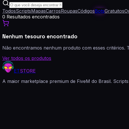
Todos
Scripts
Mapas
Carros
Roupas
Códigos
Bots
Gratuitos
O
0
Resultados encontrados
Nenhum tesouro encontrado
Não encontramos nenhum produto com esses critérios. T
Ver todos os produtos
ET
STORE
A maior marketplace premium de FiveM do Brasil. Scripts 