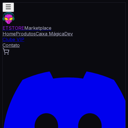
ET
STORE
Marketplace
Home
Produtos
Caixa Mágica
Dev
Clube VIP
Contato