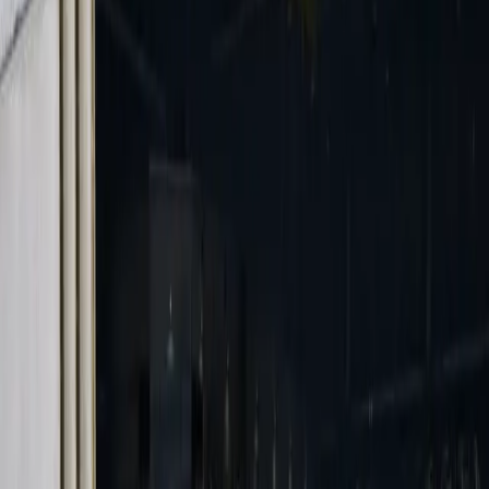
ENTRAR
ETSTORE
Marketplace
MARKETPLACE
EXPLORE A ELITE
Encontre os melhores recursos, scripts e mapas para
transformar o seu servidor em uma experiência de nível