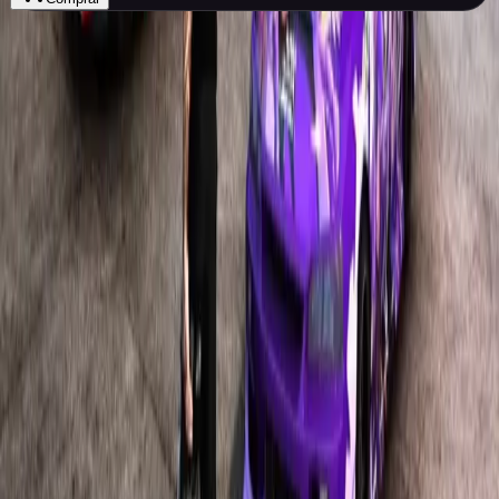
ET
STORE
A maior marketplace premium de FiveM do Brasil.
Scripts de alta performance, segurança absoluta e
suporte especializado para o seu servidor.