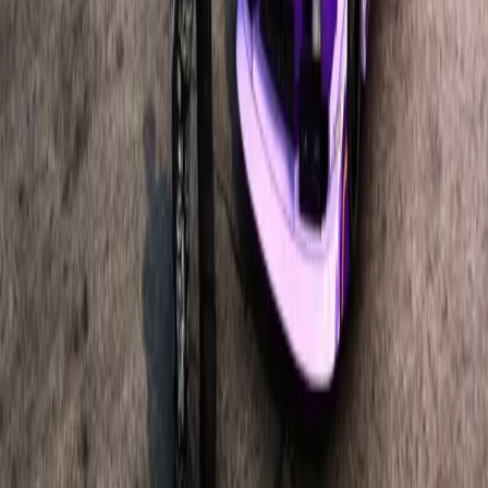
Comunidade
Marketplace
Todos os Produtos
Scripts Premium
Mapas & MLOs
Clube VIP
Ajuda & Suporte
Central no Discord
Termos de Uso
Termos de Licença
Privacidade