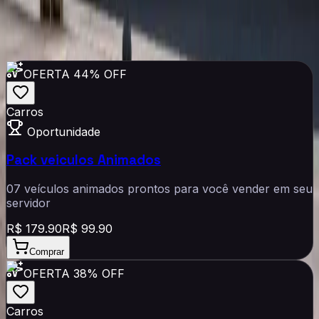
Pack com 6 carros personalizados com animes
R$
42.90
Comprar
OFERTA
44% OFF
Carros
Oportunidade
Pack veiculos Animados
07 veículos animados prontos para você vender em seu
servidor
R$
179.90
R$
99.90
Comprar
OFERTA
38% OFF
Carros