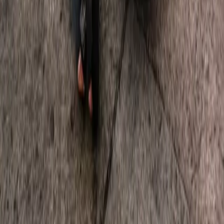
Política de Reembolso
Contato
Ambiente Seguro
Proteção Ativa
Sua segurança é inegociável. Utilizamos
Criptografia
SSL de 256 bits
e processamento de dados em
conformidade com a LGPD.
Pagamentos Aceitos
Pix
Visa
Master
Elo
American Express
SSL SECURE
Verificado