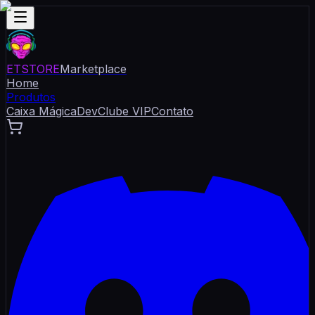
ET
STORE
Marketplace
Home
Produtos
Caixa Mágica
Dev
Clube VIP
Contato