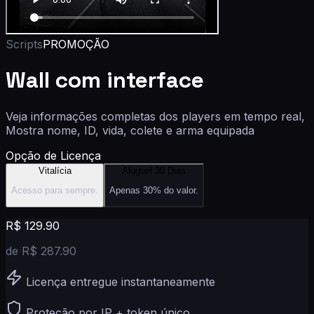
Scripts
PROMOÇÃO
Wall com interface
Veja informações completas dos players em tempo real,
Mostra nome, ID, vida, colete e arma equipada
Opção de Licença
Vitalícia
Aluguel 30 Dias
Acesso para sempre.
Apenas 30% do valor.
R$
129.90
de R$
287.90
Licença entregue instantaneamente
Proteção por IP + token único