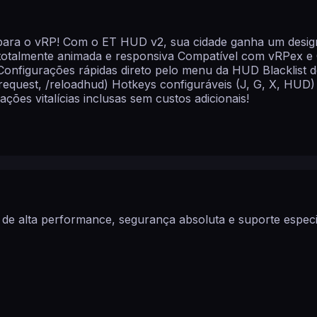
 para o vRP! Com o ET HUD v2, sua cidade ganha um design 
 totalmente animada e responsiva Compatível com vRPex e C
figurações rápidas direto pelo menu da HUD Blacklist de 
trequest, /reloadhud) Hotkeys configuráveis (J, G, X, HUD) 
ões vitalícias inclusas sem custos adicionais!
de alta performance, segurança absoluta e suporte especia