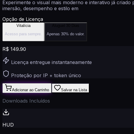
Experimente o visual mais moderno e interativo já criado
imersão, desempenho e estilo em
Opção de Licença
Vitalícia
Aluguel 30 Dias
Acesso para sempre.
Apenas 30% do valor.
R$
149.90
Licença entregue instantaneamente
Proteção por IP + token único
Adicionar ao Carrinho
Salvar na Lista
Downloads Incluídos
HUD