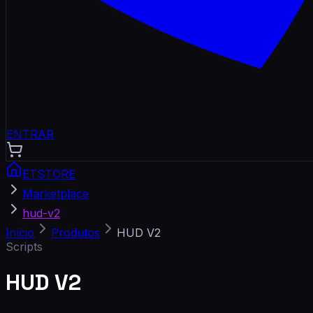
ENTRAR
ETSTORE
Marketplace
hud-v2
Início
Produtos
HUD V2
Scripts
HUD V2