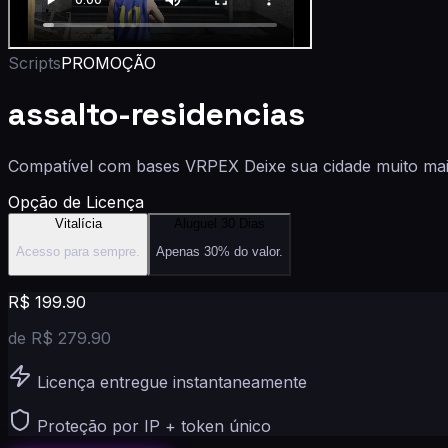
Scripts
PROMOÇÃO
assalto-residencias
Compatível com bases VRPEX Deixe sua cidade muito mais
Opção de Licença
Vitalícia
Aluguel 30 Dias
Acesso para sempre.
Apenas 30% do valor.
R$
199.90
de R$
279.90
Licença entregue instantaneamente
Proteção por IP + token único