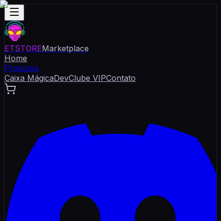
ET
STORE
Marketplace
Home
Produtos
Caixa Mágica
Dev
Clube VIP
Contato